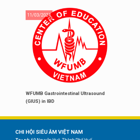
11/03/2024
WFUMB Gastrointestinal Ultrasound
(GIUS) in IBD
CHI HỘI SIÊU ÂM VIỆT NAM
Trụ sở:
69 Nguyễn Huệ, Thành Phố Huế