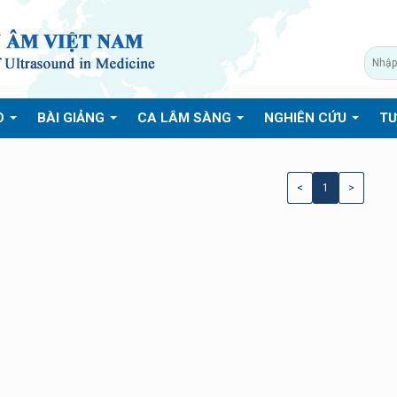
O
BÀI GIẢNG
CA LÂM SÀNG
NGHIÊN CỨU
TƯ
<
1
>