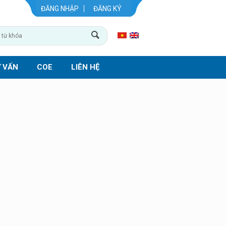
ĐĂNG NHẬP
ĐĂNG KÝ
 VẤN
COE
LIÊN HỆ