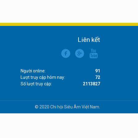
Liên kết
Người online:
91
Lượt truy cập hôm nay:
72
Số lượt truy cập:
2113827
© 2020 Chi hội Siêu Âm Việt Nam.