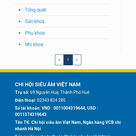
Tổng quát
Sản khoa
Phụ khoa
Nhi khoa
<
1
>
CHI HỘI SIÊU ÂM VIỆT NAM
Trụ sở:
69 Nguyễn Huệ, Thành Phố Huế
Điện thoại:
02343 824 285
Số tài khoản: VND : 0011004319644, USD :
0011374319643.
Tên TK: Chi hội siêu âm Việt Nam, Ngân hàng VCB chi
nhánh Hà Nội