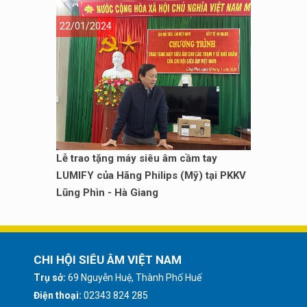
22/01/2024
Lễ trao tặng máy siêu âm cầm tay
LUMIFY của Hãng Philips (Mỹ) tại PKKV
Lũng Phìn - Hà Giang
CHI HỘI SIÊU ÂM VIỆT NAM
Trụ sở:
69 Nguyễn Huệ, Thành Phố Huế
Điện thoại:
02343 824 285