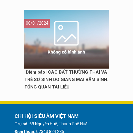
08/01/2024
[Điểm báo] CÁC BẤT THƯỜNG THAI VÀ
TRẺ SƠ SINH DO GIANG MAI BẨM SINH:
TỔNG QUAN TÀI LIỆU
CHI HỘI SIÊU ÂM VIỆT NAM
Trụ sở:
69 Nguyễn Huệ, Thành Phố Huế
Điện thoại:
02343 824 285