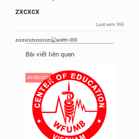
zxcxcx
Lượt xem: 955
zxczxcxzxcxzcxzc
Bài viết liên quan
04/08/2024