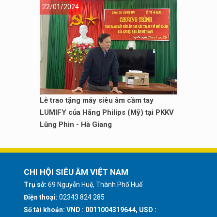
22/01/2024
Lễ trao tặng máy siêu âm cầm tay
LUMIFY của Hãng Philips (Mỹ) tại PKKV
Lũng Phìn - Hà Giang
CHI HỘI SIÊU ÂM VIỆT NAM
Trụ sở:
69 Nguyễn Huệ, Thành Phố Huế
Điện thoại:
02343 824 285
Số tài khoản: VND : 0011004319644, USD :