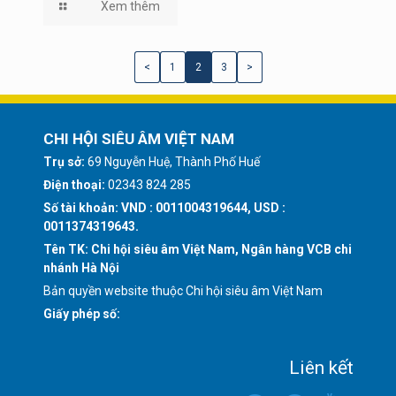
Xem thêm
<
1
2
3
>
CHI HỘI SIÊU ÂM VIỆT NAM
Trụ sở:
69 Nguyễn Huệ, Thành Phố Huế
Điện thoại:
02343 824 285
Số tài khoản: VND : 0011004319644, USD :
0011374319643.
Tên TK: Chi hội siêu âm Việt Nam, Ngân hàng VCB chi
nhánh Hà Nội
Bản quyền website thuộc Chi hội siêu âm Việt Nam
Giấy phép số:
Liên kết