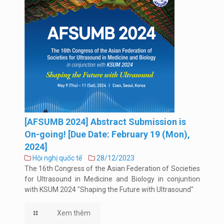
[AFSUMB 2024] Abstract Submission is
On-going! [Due Date: February 19 (Mon),
2024]
Hội nghị quốc tế
28/12/2023
The 16th Congress of the Asian Federation of Societies
for Ultrasound in Medicine and Biology in conjuntion
with KSUM 2024 "Shaping the Future with Ultrasound"
Xem thêm