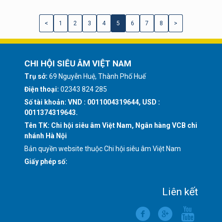
<
1
2
3
4
5
6
7
8
>
CHI HỘI SIÊU ÂM VIỆT NAM
Trụ sở:
69 Nguyễn Huệ, Thành Phố Huế
Điện thoại:
02343 824 285
Số tài khoản: VND : 0011004319644, USD :
0011374319643.
Tên TK: Chi hội siêu âm Việt Nam, Ngân hàng VCB chi
nhánh Hà Nội
Bản quyền website thuộc Chi hội siêu âm Việt Nam
Giấy phép số:
Liên kết